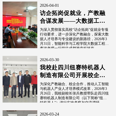
2026-04-01
访企拓岗促就业，产教融
合谋发展——大数据工程
系赴成都淞幸科技开展校
为深入贯彻落实高校“访企拓岗”促就业专项
行动要求，进一步深化产教融合，探索大数
企合作交流
据人才培养与专业建设的新路径，2026年3
月31日，智能科学与工程学院大数据工程系
李波老师一行前往成都淞幸科技有...
2026-03-30
我校赴四川纽赛特机器人
制造有限公司开展校企合
作交流调研
为深化产教融合、校企合作，推动人工智能
与机器人产业人才培养模式改革，2026年3
月26日，我校副校长张兵教授带队赴四川纽
赛特机器人制造有限公司（以下简称“纽赛
特机器人”）进行实地考察与交流调研。
2026-03-24