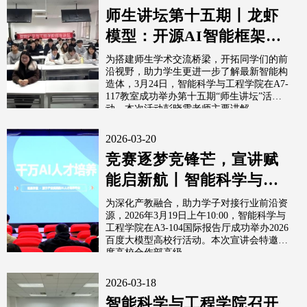
师生讲坛第十五期丨龙虾
模型：开源AI智能框架体
系
为搭建师生学术交流桥梁，开拓同学们的前
沿视野，助力学生更进一步了解最新智能构
造体，3月24日，智能科学与工程学院在A7-
117教室成功举办第十五期“师生讲坛”活
动。本次活动彭晓雯老师主要讲解...
2026-03-20
竞赛逐梦竞锋芒，宣讲赋
能启新航丨智能科学与工
程学院2026百度大模型高
为深化产教融合，助力学子对接行业前沿资
源，2026年3月19日上午10:00，智能科学与
校行宣...
工程学院在A3-104国际报告厅成功举办2026
百度大模型高校行活动。本次宣讲会特邀百
度高校合作部高级...
2026-03-18
智能科学与工程学院召开