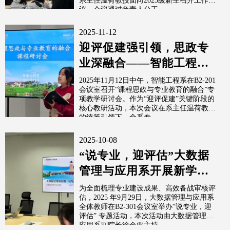
系主任温荷教授面向2025级新生召开工作会
议。会议通过负责人分工...
2025-11-12
迎评促建强引领，思政专
业深融合——智能工程系
课程思政与专业教育融合
2025年11月12日中午，智能工程系在B2-201
会议室召开“课程思政与专业教育的融合”专
专题教学研...
项教学研讨会。作为“迎评促建”关键阶段的
核心教研活动，本次会议在系主任温荷教授
的统筹引领下，全系专...
2025-10-08
“说专业，迎评估”大数据
管理与应用系开展新学期
专业建设新风貌
为全面梳理专业建设成果、高效备战审核评
估，2025 年9月29日，大数据管理与应用系
全体教师在B2-301会议室举办“说专业，迎
评估” 专题活动，本次活动由大数据管理与
应用系副院长徐金亚主持...