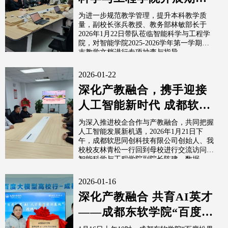
教学文档专项检查
为进一步规范教学管理，提升本科教学质
量，副校长张兵教授、教务部林敏部长于
2026年1月22日带队莅临智能科学与工程学
院，对智能学院2025-2026学年第一学期期
末教学文档进行专项抽查与指导。
2026-01-22
深化产教融合，携手迎接
人工智能新时代 成都软思
同创科技创始人林青松校
为深入推进校企合作与产教融合，共同把握
人工智能发展新机遇，2026年1月21日下
友一行到访...
午，成都软思同创科技有限公司创始人、我
校校友林青松一行回到母校进行交流访问。
智能科学与工程学院副院长陈建，数据...
2026-01-16
深化产教融合 共育AI英才
——成都东软学院“百度松
果AI人才实习实训基