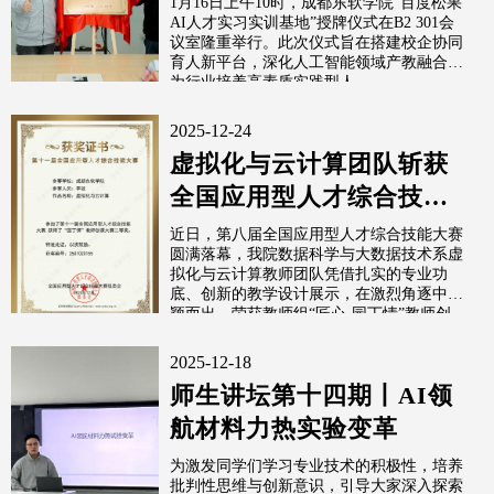
1月16日上午10时，成都东软学院“百度松果
AI人才实习实训基地”授牌仪式在B2 301会
地”正...
议室隆重举行。此次仪式旨在搭建校企协同
育人新平台，深化人工智能领域产教融合，
为行业培养高素质实践型人...
2025-12-24
虚拟化与云计算团队斩获
全国应用型人才综合技能
大赛二等奖
近日，第八届全国应用型人才综合技能大赛
圆满落幕，我院数据科学与大数据技术系虚
拟化与云计算教师团队凭借扎实的专业功
底、创新的教学设计展示，在激烈角逐中脱
颖而出，荣获教师组“匠心·园丁情”教师创...
2025-12-18
师生讲坛第十四期丨AI领
航材料力热实验变革
为激发同学们学习专业技术的积极性，培养
批判性思维与创新意识，引导大家深入探索